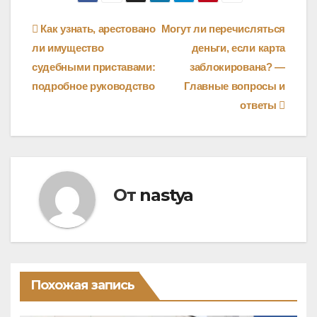
Навигация
Как узнать, арестовано
Могут ли перечисляться
ли имущество
деньги, если карта
по
судебными приставами:
заблокирована? —
записям
подробное руководство
Главные вопросы и
ответы
От
nastya
Похожая запись